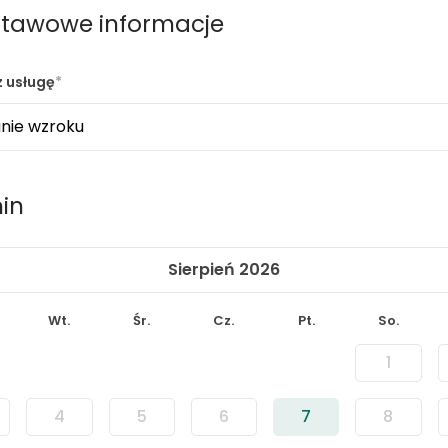
tawowe informacje
 usługę
in
Sierpień 2026
Wt.
Śr.
Cz.
Pt.
So.
1
4
5
6
7
8