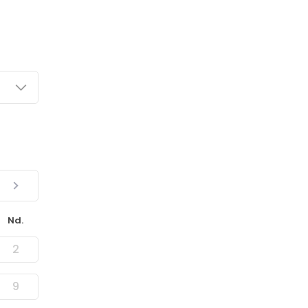
Nd.
2
9