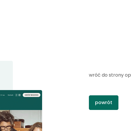
wróć do strony o
powrót