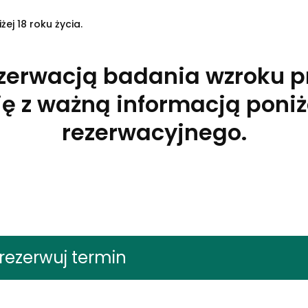
j 18 roku życia.
ezerwacją badania wzroku p
ię z ważną informacją poniż
rezerwacyjnego.
rezerwuj termin