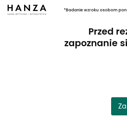
*Badanie wzroku osobom poniże
Przed r
zapoznanie s
Za